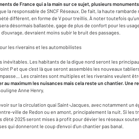
iments de France qui a la main sur ce sujet, plusieurs monuments
que la responsable de SNCF Réseaux. De fait, la haute rambarde 
té différent, en forme de V pour treillis. À noter toutefois qu’u
 sera désormais ballastée, gage de plus de confort pour les usag
re d’ouvrage, devraient moins subir le bruit des passages.
ur les riverains et les automobilistes
es inévitables. Les habitants de la digue nord seront les princip
int P et que c’est là que seront assemblés les nouveaux tabliers. 
impasse… Les craintes sont multiples et les riverains veulent êt
iter au maximum les nuisances mais cela reste un chantier. Une r
ouligne Anne Henry.
évoir sur la circulation quai Saint-Jacques, avec notamment un 
 centre-ville de Redon ou en amont, principalement la nuit. Si le
s d’été 2025 seront mises à profit pour dévier les réseaux soute
es qui donneront le coup d’envoi d’un chantier pas banal.