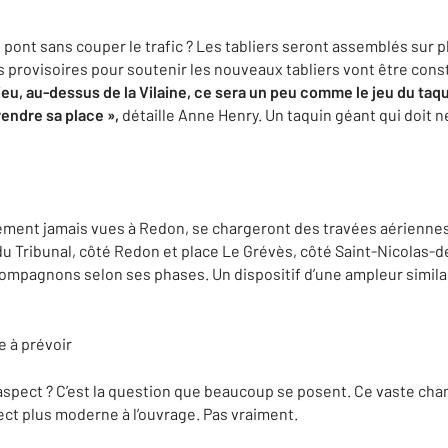
ont sans couper le trafic ? Les tabliers seront assemblés sur p
 provisoires pour soutenir les nouveaux tabliers vont être cons
lieu, au-dessus de la Vilaine, ce sera un peu comme le jeu du taqu
endre sa place »,
détaille Anne Henry. Un taquin géant qui doit n
ment jamais vues à Redon, se chargeront des travées aérienne
 du Tribunal, côté Redon et place Le Grévès, côté Saint-Nicolas-d
compagnons selon ses phases. Un dispositif d’une ampleur similai
e à prévoir
’aspect ? C’est la question que beaucoup se posent. Ce vaste chan
ect plus moderne à l’ouvrage. Pas vraiment.