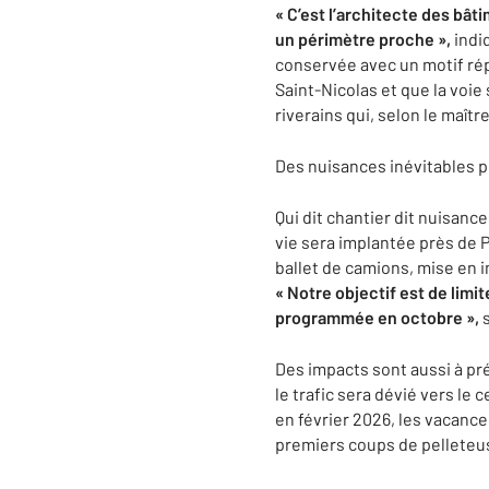
« C’est l’architecte des bât
un périmètre proche »,
indi
conservée avec un motif répé
Saint-Nicolas et que la voie
riverains qui, selon le maît
Des nuisances inévitables po
Qui dit chantier dit nuisanc
vie sera implantée près de Po
ballet de camions, mise en 
« Notre objectif est de lim
programmée en octobre »,
s
Des impacts sont aussi à pr
le trafic sera dévié vers le
en février 2026, les vacance
premiers coups de pelleteus