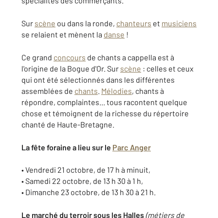
spécialités des commerçants.
Sur
scène
ou dans la ronde,
chanteurs
et
musiciens
se relaient et mènent la
danse
!
Ce grand
concours
de chants a cappella est à
l'origine de la Bogue d'Or. Sur
scène
: celles et ceux
qui ont été sélectionnés dans les différentes
assemblées de
chants
.
Mélodies
, chants à
répondre, complaintes... tous racontent quelque
chose et témoignent de la richesse du répertoire
chanté de Haute-Bretagne.
La fête foraine a lieu sur le
Parc Anger
• Vendredi 21 octobre, de 17 h à minuit,
• Samedi 22 octobre, de 13 h 30 à 1 h,
• Dimanche 23 octobre, de 13 h 30 à 21 h.
Le marché du terroir sous les Halles
(métiers de