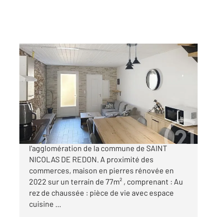
ST NICOLAS DE REDON 44
2
48 m
, 2 pièces
Ref : 23627
Maison à vendre
125 000 €
POUR INVESTISSEMENT LOCATIF. Dans
l'agglomération de la commune de SAINT
NICOLAS DE REDON. A proximité des
commerces, maison en pierres rénovée en
2022 sur un terrain de 77m² , comprenant : Au
rez de chaussée : pièce de vie avec espace
cuisine ...