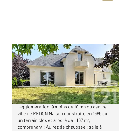
ST NICOLAS DE REDON 44
2
130,15 m
, 4 pièces
Ref : 24054
Maison à vendre
360 000 €
SAINT NICOLAS DE REDON dans
l'agglomération, à moins de 10 mn du centre
ville de REDON Maison construite en 1995 sur
un terrain clos et arboré de 1 167 m²,
comprenant : Au rez de chaussée : salle à