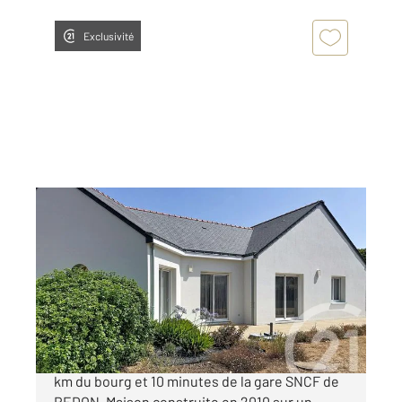
Exclusivité
ST NICOLAS DE REDON 44
2
105 m
, 4 pièces
Ref : 23969
Maison à vendre
267 500 €
SAINT NICOLAS DE REDON dans un village à 2
km du bourg et 10 minutes de la gare SNCF de
REDON. Maison construite en 2010 sur un