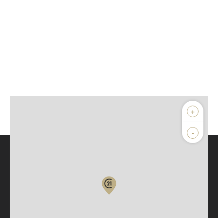
+
-
Parlons de vous, parlons biens
Votre compte :