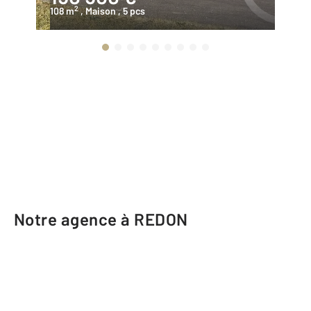
2
108 m
, Maison
, 5 pcs
11
Notre agence à REDON