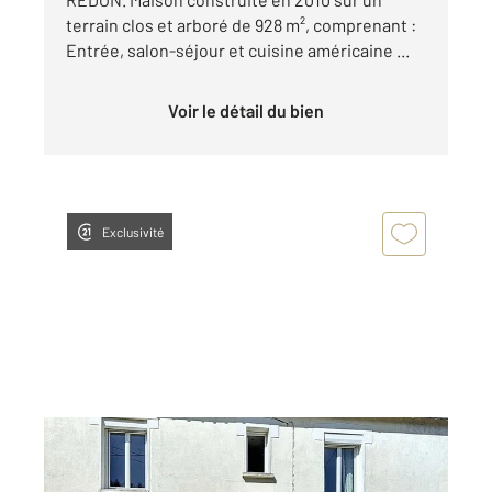
terrain clos et arboré de 928 m², comprenant :
Entrée, salon-séjour et cuisine américaine ...
Voir le détail du bien
Exclusivité
ST NICOLAS DE REDON 44
2
98 m
, 5 pièces
Ref : 23317