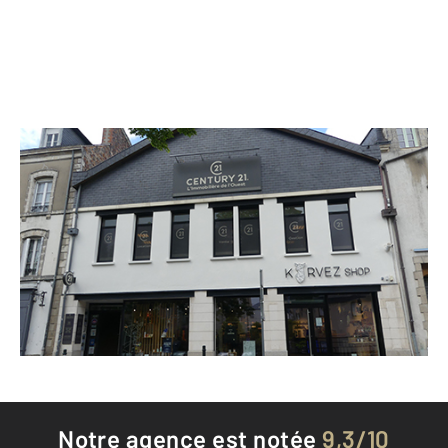
CENTURY 21 L'Immobilière de l'Ouest
1 rue du Maréchal Foch BP 80128
REDON - 35600
Envoyer un message
Téléphoner à l'agence
Notre agence est notée
9,3/10