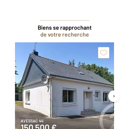
Biens se rapprochant
de votre recherche
AVESSAC 44
ST
150 500 €
1