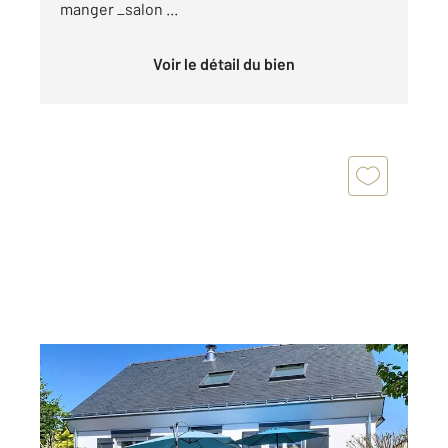
manger _salon ...
Voir le détail du bien
ST NICOLAS DE REDON 44
2
85,10 m
, 4 pièces
Ref : 23992
Maison à vendre