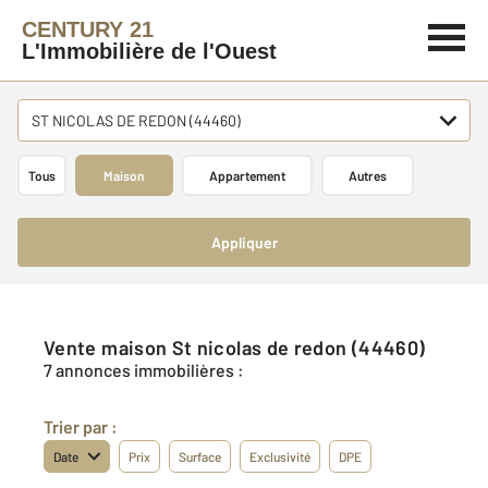
CENTURY 21
L'Immobilière de l'Ouest
ST NICOLAS DE REDON (44460)
Tous
Maison
Appartement
Autres
Appliquer
Vente maison St nicolas de redon (44460)
7 annonces immobilières :
Trier par :
Date
Prix
Surface
Exclusivité
DPE