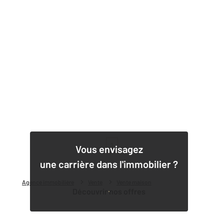
1
Vous envisagez
une carrière dans l'immobilier ?
Agence immobilière
Vente
Vente maison
Découvrir nos offres