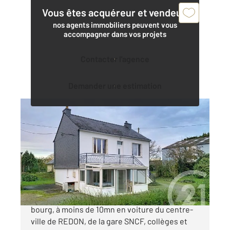
Vous êtes acquéreur et vendeur,
nos agents immobiliers peuvent vous
accompagner dans vos projets
Contacter l'agence
Demander une estimation
ST NICOLAS DE REDON 44
2
124 m
, 10 pièces
Ref : 23787
Maison à vendre
199 000 €
SAINT-NICOLAS-de-REDON, proche du centre-
bourg, à moins de 10mn en voiture du centre-
ville de REDON, de la gare SNCF, collèges et